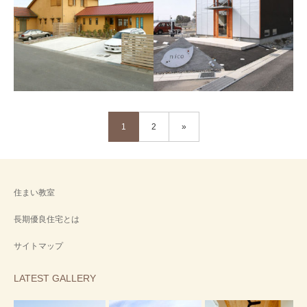
近江八幡市 草屋根
近江八幡 農作業場
1
2
»
Ｍ-Ｃａｆｅ
nico
住まい教室
長期優良住宅とは
サイトマップ
LATEST GALLERY