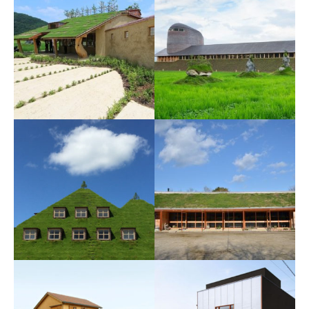
近江八幡 草回廊･土塔
近江八幡 コンテナショ
ップ
近江八幡 栗百本
近江八幡 銅屋根