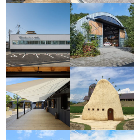
mon.
近江八幡 バームファク
トリー
白鳥レディース内科
近江八幡 ガレージショ
ップ